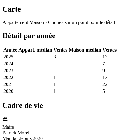
Carte
Leaflet
|
© OpenStreetMap France
Appartement
Maison
· Cliquez sur un point pour le détail
+
Détail par année
−
Année
Appart. médian
Ventes
Maison médian
Ventes
2025
2 111 €
3
2 157 €
13
2024
—
—
2 048 €
7
2023
—
—
1 955 €
9
2022
3 000 €
1
2 016 €
13
2021
1 833 €
1
2 010 €
22
2020
2 690 €
1
1 910 €
5
Cadre de vie
🏛️
Maire
Patrick Morel
Mandat depuis 2020