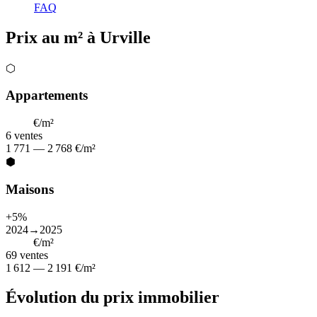
FAQ
Prix au m² à Urville
⬡
Appartements
2 243
€/m²
6
ventes
1 771 — 2 768 €/m²
⬢
Maisons
+5%
2024→2025
2 016
€/m²
69
ventes
1 612 — 2 191 €/m²
Évolution du prix immobilier