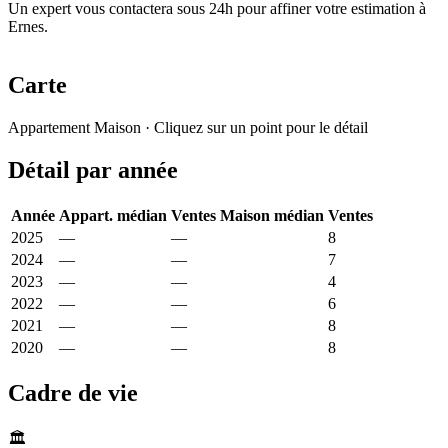
Un expert vous contactera sous 24h pour affiner votre estimation à
Ernes.
Carte
Leaflet
|
© OpenStreetMap France
Appartement
Maison
· Cliquez sur un point pour le détail
+
Détail par année
−
Année
Appart. médian
Ventes
Maison médian
Ventes
2025
—
—
2 070 €
8
2024
—
—
1 667 €
7
2023
—
—
1 671 €
4
2022
—
—
1 455 €
6
2021
—
—
2 183 €
8
2020
—
—
1 257 €
8
Cadre de vie
🏛️