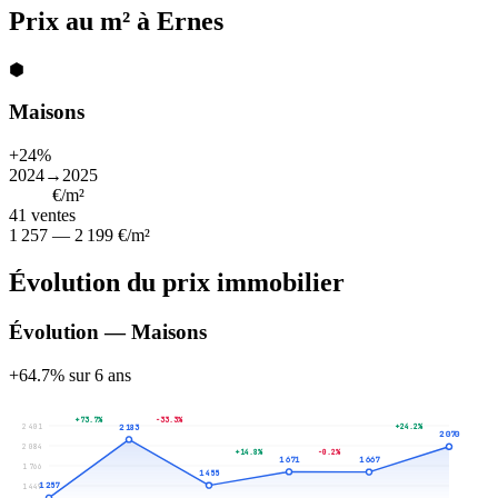
Prix au m² à Ernes
⬢
Maisons
+24%
2024→2025
1 739
€/m²
41
ventes
1 257 — 2 199 €/m²
Évolution du prix immobilier
Évolution — Maisons
+64.7% sur 6 ans
+73.7%
-33.3%
2 401
+24.2%
2 183
2 070
2 084
+14.8%
-0.2%
1 671
1 667
1 766
1 455
1 257
1 449