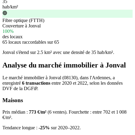
35
hab/km²
🟢
Fibre optique (FTTH)
Couverture à Jonval
100%
des locaux
65 locaux raccordables sur 65
Jonval s'étend sur
2.5 km²
avec une densité de
35 hab/km²
.
Analyse du marché immobilier à Jonval
Le marché immobilier à Jonval (08130), dans l'Ardennes, a
enregistré
6 transactions
entre 2020 et 2022, selon les données
DVF de la DGFiP.
Maisons
Prix médian :
773 €/m²
(6 ventes). Fourchette : entre 702 et 1 008
€/m².
Tendance longue :
-25%
sur 2020–2022.