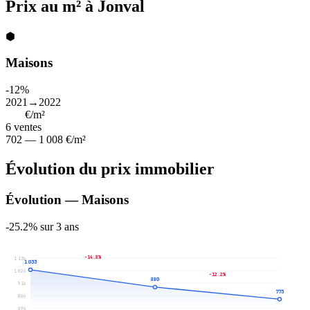
Prix au m² à Jonval
⬢
Maisons
-12%
2021→2022
773
€/m²
6
ventes
702 — 1 008 €/m²
Évolution du prix immobilier
Évolution — Maisons
-25.2% sur 3 ans
-14.8%
1 136
1 033
1 026
-12.2%
880
916
773
806
696