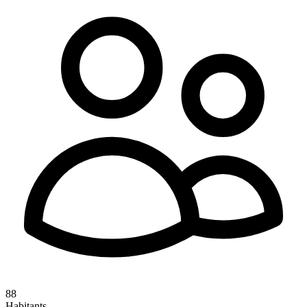
88
Habitants