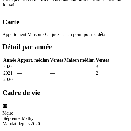
Jonval.
Carte
Leaflet
|
© OpenStreetMap France
Appartement
Maison
· Cliquez sur un point pour le détail
+
Détail par année
−
Année
Appart. médian
Ventes
Maison médian
Ventes
2022
—
—
773 €
3
2021
—
—
880 €
2
2020
—
—
1 033 €
1
Cadre de vie
🏛️
Maire
Stéphanie Mathy
Mandat depuis 2020