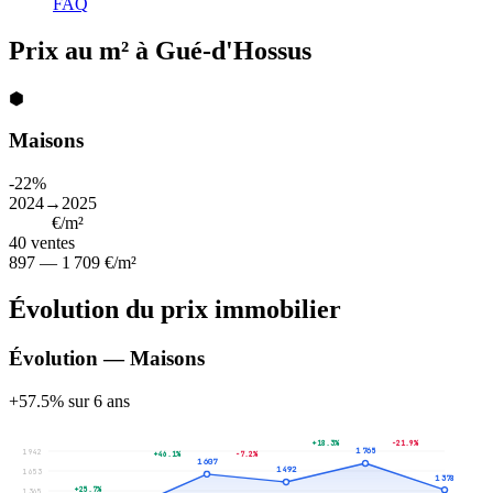
FAQ
Prix au m² à Gué-d'Hossus
⬢
Maisons
-22%
2024→2025
1 418
€/m²
40
ventes
897 — 1 709 €/m²
Évolution du prix immobilier
Évolution — Maisons
+57.5% sur 6 ans
+18.3%
-21.9%
1 765
1 942
+46.1%
-7.2%
1 607
1 492
1 653
1 378
+25.7%
1 365