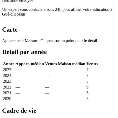
Demande envoyée !
Un expert vous contactera sous 24h pour affiner votre estimation à
Gué-d'Hossus.
Carte
Leaflet
|
© OpenStreetMap France
Appartement
Maison
· Cliquez sur un point pour le détail
+
Détail par année
−
Année
Appart. médian
Ventes
Maison médian
Ventes
2025
—
—
1 378 €
7
2024
—
—
1 765 €
7
2023
—
—
1 492 €
8
2022
—
—
1 607 €
9
2021
—
—
1 100 €
6
2020
—
—
875 €
3
Cadre de vie