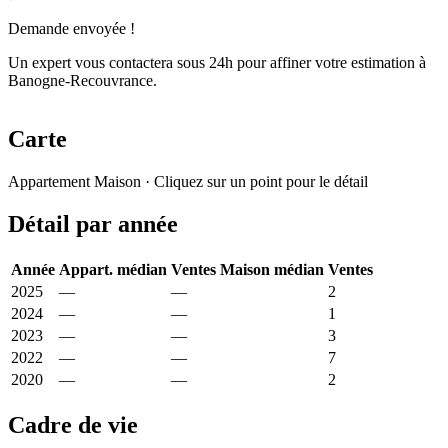
Demande envoyée !
Un expert vous contactera sous 24h pour affiner votre estimation à
Banogne-Recouvrance.
Carte
Leaflet
|
© OpenStreetMap France
Appartement
Maison
· Cliquez sur un point pour le détail
+
Détail par année
−
Année
Appart. médian
Ventes
Maison médian
Ventes
2025
—
—
1 226 €
2
2024
—
—
1 456 €
1
2023
—
—
641 €
3
2022
—
—
1 227 €
7
2020
—
—
1 070 €
2
Cadre de vie