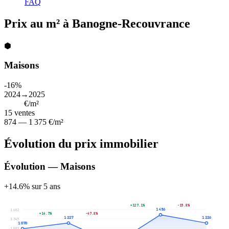
FAQ
Prix au m² à Banogne-Recouvrance
⬢
Maisons
-16%
2024→2025
1 154
€/m²
15
ventes
874 — 1 375 €/m²
Évolution du prix immobilier
Évolution — Maisons
+14.6% sur 5 ans
+127.1%
-15.8%
1 456
1 602
+14.7%
-47.8%
1 227
1 226
1 345
1 070
1 089