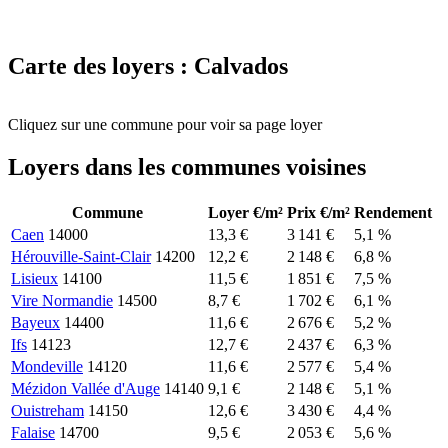
Carte des loyers : Calvados
Leaflet
|
© CartoDB
+
Cliquez sur une commune pour voir sa page loyer
−
Loyers dans les communes voisines
Commune
Loyer €/m²
Prix €/m²
Rendement
Caen
14000
13,3 €
3 141 €
5,1 %
Hérouville-Saint-Clair
14200
12,2 €
2 148 €
6,8 %
Lisieux
14100
11,5 €
1 851 €
7,5 %
Vire Normandie
14500
8,7 €
1 702 €
6,1 %
Bayeux
14400
11,6 €
2 676 €
5,2 %
Ifs
14123
12,7 €
2 437 €
6,3 %
Mondeville
14120
11,6 €
2 577 €
5,4 %
Mézidon Vallée d'Auge
14140
9,1 €
2 148 €
5,1 %
Ouistreham
14150
12,6 €
3 430 €
4,4 %
Falaise
14700
9,5 €
2 053 €
5,6 %