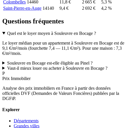
Colombelles
14460
11,8 €
2 665 €
5,3 %
Saint-Pierre-en-Auge
14140
9,4 €
2 692 €
4,2 %
Questions fréquentes
Quel est le loyer moyen à Souleuvre en Bocage ?
Le loyer médian pour un appartement à Souleuvre en Bocage est de
9,1 €/m²/mois (fourchette 7,4 — 11,1 €/m²). Pour une maison : 7,3
€/m²/mois.
Souleuvre en Bocage est-elle éligible au Pinel ?
Vaut-il mieux louer ou acheter à Souleuvre en Bocage ?
P
Prix Immobilier
Analyse des prix immobiliers en France à partir des données
officielles DVF (Demandes de Valeurs Foncières) publiées par la
DGFiP.
Explorer
Départements
Grandes villes