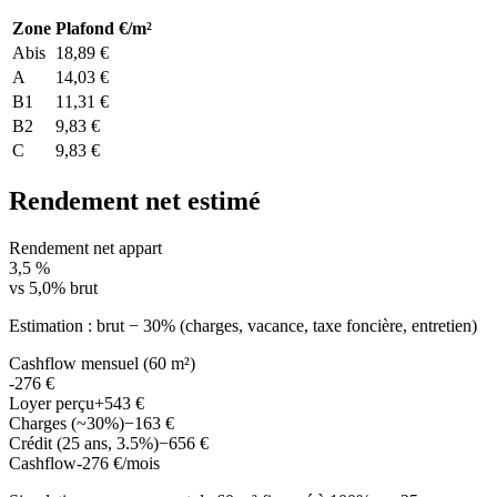
Zone
Plafond €/m²
Abis
18,89 €
A
14,03 €
B1
11,31 €
B2
9,83 €
C
9,83 €
Rendement net estimé
Rendement net appart
3,5 %
vs 5,0% brut
Estimation : brut − 30% (charges, vacance, taxe foncière, entretien)
Cashflow mensuel (60 m²)
-276 €
Loyer perçu
+543 €
Charges (~30%)
−163 €
Crédit (25 ans, 3.5%)
−656 €
Cashflow
-276 €/mois